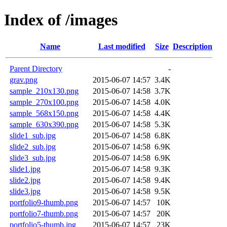
Index of /images
Name
Last modified
Size
Description
Parent Directory
-
grav.png
2015-06-07 14:57
3.4K
sample_210x130.png
2015-06-07 14:58
3.7K
sample_270x100.png
2015-06-07 14:58
4.0K
sample_568x150.png
2015-06-07 14:58
4.4K
sample_630x390.png
2015-06-07 14:58
5.3K
slide1_sub.jpg
2015-06-07 14:58
6.8K
slide2_sub.jpg
2015-06-07 14:58
6.9K
slide3_sub.jpg
2015-06-07 14:58
6.9K
slide1.jpg
2015-06-07 14:58
9.3K
slide2.jpg
2015-06-07 14:58
9.4K
slide3.jpg
2015-06-07 14:58
9.5K
portfolio9-thumb.png
2015-06-07 14:57
10K
portfolio7-thumb.png
2015-06-07 14:57
20K
portfolio5-thumb.jpg
2015-06-07 14:57
23K