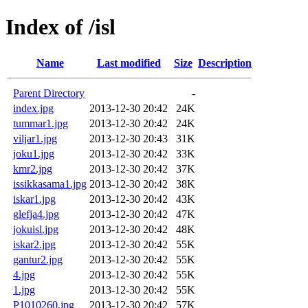
Index of /isl
Name
Last modified
Size
Description
Parent Directory
-
index.jpg
2013-12-30 20:42
24K
tummar1.jpg
2013-12-30 20:42
24K
viljar1.jpg
2013-12-30 20:43
31K
joku1.jpg
2013-12-30 20:42
33K
kmr2.jpg
2013-12-30 20:42
37K
issikkasama1.jpg
2013-12-30 20:42
38K
iskar1.jpg
2013-12-30 20:42
43K
glefja4.jpg
2013-12-30 20:42
47K
jokuisl.jpg
2013-12-30 20:42
48K
iskar2.jpg
2013-12-30 20:42
55K
gantur2.jpg
2013-12-30 20:42
55K
4.jpg
2013-12-30 20:42
55K
1.jpg
2013-12-30 20:42
55K
P1010260.jpg
2013-12-30 20:42
57K