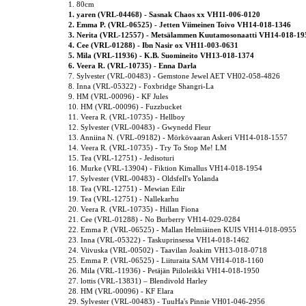
1. 80cm
1. yaren (VRL-04468) - Sasnak Chaos xx VH11-006-0120
2. Emma P. (VRL-06525) - Jetten Viimeinen Toivo VH14-018-1346
3. Nerita (VRL-12557) - Metsälammen Kuutamosonaatti VH14-018-19
4. Cee (VRL-01288) - Ibn Nasir ox VH11-003-0631
5. Mila (VRL-11936) - K.B. Suomineito VH13-018-1374
6. Veera R. (VRL-10735) - Enna Darla
7. Sylvester (VRL-00483) - Gemstone Jewel AET VH02-058-4826
8. Inna (VRL-05322) - Foxbridge Shangri-La
9. HM (VRL-00096) - KF Jules
10. HM (VRL-00096) - Fuzzbucket
11. Veera R. (VRL-10735) - Hellboy
12. Sylvester (VRL-00483) - Gwynedd Fleur
13. Anniina N. (VRL-09182) - Mörkövaaran Askeri VH14-018-1557
14. Veera R. (VRL-10735) - Try To Stop Me! LM
15. Tea (VRL-12751) - Jedisoturi
16. Murke (VRL-13904) - Fiktion Kimallus VH14-018-1954
17. Sylvester (VRL-00483) - Oldsfell's Yolanda
18. Tea (VRL-12751) - Mewian Eilir
19. Tea (VRL-12751) - Nallekarhu
20. Veera R. (VRL-10735) - Hillan Fiona
21. Cee (VRL-01288) - No Burberry VH14-029-0284
22. Emma P. (VRL-06525) - Mallan Helmiäinen KUIS VH14-018-0955
23. Inna (VRL-05322) - Taskuprinsessa VH14-018-1462
24. Viivuska (VRL-00502) - Taavilan Joakim VH13-018-0718
25. Emma P. (VRL-06525) - Liituraita SAM VH14-018-1160
26. Mila (VRL-11936) - Petäjän Piiloleikki VH14-018-1950
27. lottis (VRL-13831) – Blendivold Harley
28. HM (VRL-00096) - KF Elara
29. Sylvester (VRL-00483) - TuuHa's Pinnie VH01-046-2956