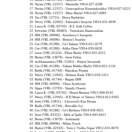
16. Nerita (VRL-12557) - Marinelle VH14-027-0289
17. Nerita (VRL-12557) - Untuvapilven Konnankoukku VH14-027-0221
18. Nerita (VRL-12557) - Mine Martel VH14-027-0085
19. Tea (VRL-12751) - Herra Harlekiini
20. Werry (VRL-12945) - Edenside's Surprise VH14-031-0039
21. Laura K. (VRL-03745) - R.S. Irish Coffee
22. Sylvester (VRL-00483) - Ventoksen Haamusuklaa
23. HM (VRL-00096) - Arterberry's Sunsprite
24. HM (VRL-00096) - Britton's Swarley
25. Cee (VRL-01288) - Ce's Salazar VH14-011-0278
26. Cee (VRL-01288) - Ailika Dom VH14-039-0028
27. moar (VRL-02324) - Elken Burke VH13-031-0515
28. Bertta (VRL-13679) - Istria Feline
29. mokkamasiina (VRL-13501) - Kiejon Savannah
30. Cee (VRL-01288) - Valiant Malibu Bluffs VH14-031-1154
31. Riella (VRL-01744) - Hiprakan Pirjatta
32. Werry (VRL-12945) - Helmen Kaste VH13-018-1413
33. Riella (VRL-01744) - Regata DHF
34. HM (VRL-00096) - China Syndrome
35. Sippe (VRL-13703) - Simply Chaotic
36. Laura K. (VRL-03745) - Hearts Remina VH13-006-0145
37. Werry (VRL-12945) - H.D Music of Silence VH14-012-0183
38. lottis (VRL-13831) – Lilywood's Kiss Dream
39. Riella (VRL-01744) - Rotvallin Ivy
40. Cee (VRL-01288) - Ce's Berlinea VH14-039-0021
41. Inna (VRL-05322) - Jaleb al Qadir VH14-003-0411
42. Bertta (VRL-13679) - Joulumieli
43. HM (VRL-00096) - Midas Touch
44. Hamzi (VRL-02163) - Tons o' Vodka Vegas VH12-031-0070