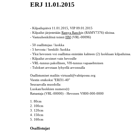
ERJ 11.01.2015
- Kilpailupäivä 11.01.2015, VIP 09.01.2015
- Kilpailut järjestetään
Ramya Ranch
in (RAMY7376) tiloissa.
- Vastuuhenkilönä toimii
HM
(VRL-00096)
- 50 osallistujaa / luokka
- 5 hevosta / henkilö /luokka
- Yksi hevonen voi osallistua enintään kahteen (2) luokkaan kilpailuissa.
- Kilpailut avoimet vain hevosille
- VRL-tunnus pakollinen, VH-tunnus vapaaehtoinen
- Tulokset arvotaan lyhyellä arvonnalla
Osallistumiset mailiin virtuaali@vahtipossu.org
Viestin otsikoksi "ERJ31-40"
Seuraavalla muodolla:
Luokan/luokkien numero(t)
Ratsastaja (VRL-00000) - Hevonen VH00-000-0000
1. 80cm
2. 100cm
3. 120cm
4. 150cm
5. 160cm
Osallistujat