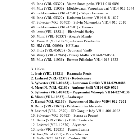
43. Inna (VRL-05322) - Viaton Suomipoika VH14-018-0891
44. Mila (VRL-11936) - Mörkövaaran Vappukaappari VH14-018-1344
45. mokkamasiina (VRL-13501) - Whycickamoocow
46. Inna (VRL-05322) - Kadotettu Lautturi VH14-018-1627
47. Sylvester (VRL-00483) - Sylvin Maitonokka VH14-018-2018
48. mokkamasiina (VRL-13501) - Thomas
49. lottis (VRL-13831) – Blendivold Harley
50. Minni (VRL-10337) - Alegre's Minnie
51. Veera R. (VRL-10735) - Aaveen Pakokauhu
52. HM (VRL-00096) - KF Elara
53. Frida (VRL-05826) - Spontaani Vintiö
54. Werry (VRL-12945) - Breezy Mollie VH14-029-0534
55. Mila (VRL-11936) - Riemun Pilkahdus VH14-018-1332
3. 120cm
1. lottis (VRL-13831) – Roanoake Fenix
2. Lashrael (VRL-12379) - Rodericmere
3. Sylvester (VRL-00483) - Lumivuon Gimlîth VH14-029-0488
4. Meeri N. (VRL-02160) - Anthony Snilli VH14-029-0528
5. Sylvester (VRL-00483) - Peppermint Whoopie VH14-027-0136
6. Minni (VRL-10337) - Arabesque
7. Hamzi (VRL-02163) - Sweetness vd Shadow VH04-012-7201
8. Bertta (VRL-13679) - Peikkovuorten Merenda
9. Lashrael (VRL-12379) - DD Gongur Jady VH11-001-0023
10. Sylvester (VRL-00483) - Stanza de Poemé
11. Bertta (VRL-13679) - Fifth Chanterelle
12. Lashrael (VRL-12379) - Alysmere
13. lottis (VRL-13831) – Fame's Leanna
14. Tea (VRL-12751) - Moon Vihamies
15. Riella (VRL-01744) - Caitlynn NH