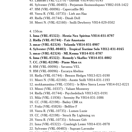
45. Lashrael (VRL-12379) - Gurban VH14-001-0145
46. Sylvester (VRL-00483) - Perjantain Ikuisuuslupaus VH02-018-1422
47. HM (VRL-00096) - Capercaillie BG
48. Veera R. (VRL-10735) - Lieb aus Haa
49. Riella (VRL-01744) - Dinah Doll
50. Meeri N. (VRL-02160) - Snilli Dewberry VH14-029-0502
4. 150cm
1. Inna (VRL-05322) - Hestia Nox Spiritus VH14-031-0797
2. Riella (VRL-01744) - Fair Anastasia
3. moar (VRL-02324) - Yolanda VH14-031-0907
4. Sylvester (VRL-00483) - Tropical Teatime Solo VH12-031-0165
5. moar (VRL-02324) - ML Kenna VH14-031-0707
6. Inna (VRL-05322) - Remedy's Skafloc VH14-031-0802
7. CC. (VRL-02198) - Piano Man xx
8. HM (VRL-00096) - Savanna VEL
9. HM (VRL-00096) - Eucarya Abelina
10. Riella (VRL-01744) - Benson Hedges VH13-021-0190
11. Meeri N. (VRL-02160) - Austin Snilli VH14-031-1193
12. mokkamasiina (VRL-13501) - le Rêve Sierra Leone VH14-012-0221
13. Minni (VRL-10337) - Valiant Monterey
14. Riella (VRL-01744) - Psychedelisch VH13-021-0191
15. Mila (VRL-11936) - Serenity Pie VH14-031-1086
16. CC. (VRL-02198) - Bailey CBR xx
17. Frida (VRL-05826) - Bellfire F
18. Veera R. (VRL-10735) - Lumen Luzie
19. CC. (VRL-02198) - Struck By Lightning xx
20. Veera R. (VRL-10735) - Schwarz Gift
21. Inna (VRL-05322) - Cranleigh Lester VH14-031-0978
22. Sylvester (VRL-00483) - Suprant Lavender