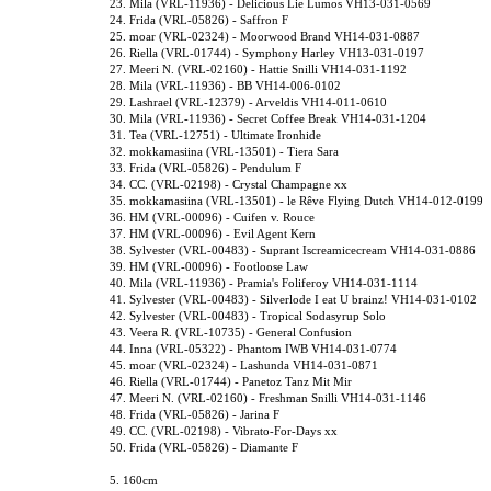
23. Mila (VRL-11936) - Delicious Lie Lumos VH13-031-0569
24. Frida (VRL-05826) - Saffron F
25. moar (VRL-02324) - Moorwood Brand VH14-031-0887
26. Riella (VRL-01744) - Symphony Harley VH13-031-0197
27. Meeri N. (VRL-02160) - Hattie Snilli VH14-031-1192
28. Mila (VRL-11936) - BB VH14-006-0102
29. Lashrael (VRL-12379) - Arveldis VH14-011-0610
30. Mila (VRL-11936) - Secret Coffee Break VH14-031-1204
31. Tea (VRL-12751) - Ultimate Ironhide
32. mokkamasiina (VRL-13501) - Tiera Sara
33. Frida (VRL-05826) - Pendulum F
34. CC. (VRL-02198) - Crystal Champagne xx
35. mokkamasiina (VRL-13501) - le Rêve Flying Dutch VH14-012-0199
36. HM (VRL-00096) - Cuifen v. Rouce
37. HM (VRL-00096) - Evil Agent Kern
38. Sylvester (VRL-00483) - Suprant Iscreamicecream VH14-031-0886
39. HM (VRL-00096) - Footloose Law
40. Mila (VRL-11936) - Pramia's Foliferoy VH14-031-1114
41. Sylvester (VRL-00483) - Silverlode I eat U brainz! VH14-031-0102
42. Sylvester (VRL-00483) - Tropical Sodasyrup Solo
43. Veera R. (VRL-10735) - General Confusion
44. Inna (VRL-05322) - Phantom IWB VH14-031-0774
45. moar (VRL-02324) - Lashunda VH14-031-0871
46. Riella (VRL-01744) - Panetoz Tanz Mit Mir
47. Meeri N. (VRL-02160) - Freshman Snilli VH14-031-1146
48. Frida (VRL-05826) - Jarina F
49. CC. (VRL-02198) - Vibrato-For-Days xx
50. Frida (VRL-05826) - Diamante F
5. 160cm