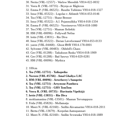
30. Nerita (VRL-12557) - Warlow Meredith VH14-022-0032
31. Veera R. (VRL-10735) - Brynja av Rågkross
32. Emma P. (VRL-06525) - Ruudin Tuhkimo VH14-018-1327
33. Inna (VRL-05322) - Legolas v. Ahlstedt VH14-053-0146
34. Tea (VRL-12751) - Shane Breezer
35. Inna (VRL-05322) - A.I. Pojannulikka VH14-018-1334
36. Emma P. (VRL-06525) - Vuorineuvos VH14-018-1080
37. Tea (VRL-12751) - Maanan Iloliekki
38. HM (VRL-00096) - Follywall Nefisa
39. lottis (VRL-13831) – Rio Diva
40. Inna (VRL-05322) - Derian Løveforstand VH14-053-0133
41. yaren (VRL-04468) - Ghost RWR VH14-178-0001
42. Sylvester (VRL-00483) - Oldsfell's Chaos
43. Cee (VRL-01288) - Taikakuun Ruska VH14-018-1909
44. Cee (VRL-01288) - Bad Sawwy VH14-029-0281
45. HM (VRL-00096) - Mythica
2. 100cm
1. Tea (VRL-12751) - Taikapoika
2. Noreen (VRL-05766) - Amal Ghaliya LAC
3. HM (VRL-00096) - Arterberry's Sunsprite
4. Tea (VRL-12751) - Artystone Panthera
5. Tea (VRL-12751) - GHS TomTom
6. Veera R. (VRL-10735) - Huvitutin Vipeltäjä
7. lottis (VRL-13831) – Rio Diva
8. mokkamasiina (VRL-13501) - Maanan Tervatappura
9. Frida (VRL-05826) - Mollamaija
10. Meeri N. (VRL-02160) - Snillin Akvamariini VH14-018-2011
11. Bertta (VRL-13679) - Korpelan Aamupannari
12. Meeri N. (VRL-02160) - Snillin Syysruska VH14-018-1889