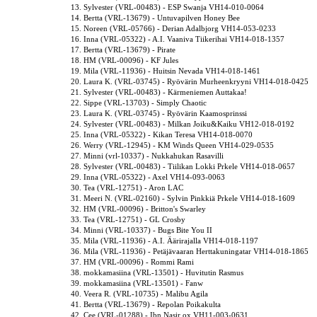
13. Sylvester (VRL-00483) - ESP Swanja VH14-010-0064
14. Bertta (VRL-13679) - Untuvapilven Honey Bee
15. Noreen (VRL-05766) - Derian Adalbjorg VH14-053-0233
16. Inna (VRL-05322) - A.I. Vaaniva Tiikerihai VH14-018-1357
17. Bertta (VRL-13679) - Pirate
18. HM (VRL-00096) - KF Jules
19. Mila (VRL-11936) - Huitsin Nevada VH14-018-1461
20. Laura K. (VRL-03745) - Ryövärin Murheenkryyni VH14-018-0425
21. Sylvester (VRL-00483) - Kärmeniemen Auttakaa!
22. Sippe (VRL-13703) - Simply Chaotic
23. Laura K. (VRL-03745) - Ryövärin Kaamosprinssi
24. Sylvester (VRL-00483) - Milkan Joiku&Kaiku VH12-018-0192
25. Inna (VRL-05322) - Kikan Teresa VH14-018-0070
26. Werry (VRL-12945) - KM Winds Queen VH14-029-0535
27. Minni (vrl-10337) - Nukkahukan Rasavilli
28. Sylvester (VRL-00483) - Tiilikan Lokki Prkele VH14-018-0657
29. Inna (VRL-05322) - Axel VH14-093-0063
30. Tea (VRL-12751) - Aron LAC
31. Meeri N. (VRL-02160) - Sylvin Pinkkiä Prkele VH14-018-1609
32. HM (VRL-00096) - Britton's Swarley
33. Tea (VRL-12751) - GL Crosby
34. Minni (VRL-10337) - Bugs Bite You II
35. Mila (VRL-11936) - A.I. Äärirajalla VH14-018-1197
36. Mila (VRL-11936) - Petäjävaaran Herttakuningatar VH14-018-1865
37. HM (VRL-00096) - Rommi Rami
38. mokkamasiina (VRL-13501) - Huvitutin Rasmus
39. mokkamasiina (VRL-13501) - Fanw
40. Veera R. (VRL-10735) - Malibu Agila
41. Bertta (VRL-13679) - Repolan Poikakulta
42. Cee (VRL-01288) - Ibn Nasir ox VH11-003-0631