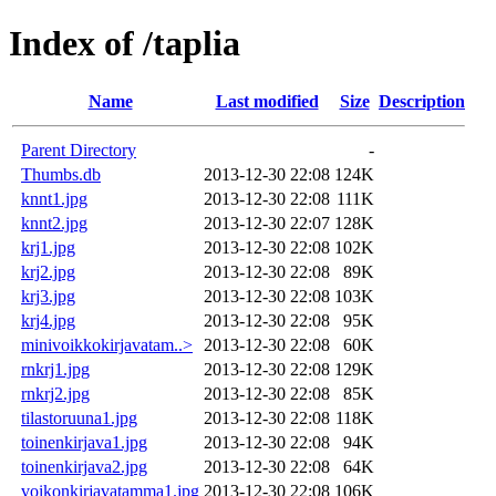
Index of /taplia
Name
Last modified
Size
Description
Parent Directory
-
Thumbs.db
2013-12-30 22:08
124K
knnt1.jpg
2013-12-30 22:08
111K
knnt2.jpg
2013-12-30 22:07
128K
krj1.jpg
2013-12-30 22:08
102K
krj2.jpg
2013-12-30 22:08
89K
krj3.jpg
2013-12-30 22:08
103K
krj4.jpg
2013-12-30 22:08
95K
minivoikkokirjavatam..>
2013-12-30 22:08
60K
rnkrj1.jpg
2013-12-30 22:08
129K
rnkrj2.jpg
2013-12-30 22:08
85K
tilastoruuna1.jpg
2013-12-30 22:08
118K
toinenkirjava1.jpg
2013-12-30 22:08
94K
toinenkirjava2.jpg
2013-12-30 22:08
64K
voikonkirjavatamma1.jpg
2013-12-30 22:08
106K