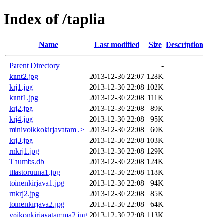
Index of /taplia
Name
Last modified
Size
Description
Parent Directory
-
knnt2.jpg
2013-12-30 22:07
128K
krj1.jpg
2013-12-30 22:08
102K
knnt1.jpg
2013-12-30 22:08
111K
krj2.jpg
2013-12-30 22:08
89K
krj4.jpg
2013-12-30 22:08
95K
minivoikkokirjavatam..>
2013-12-30 22:08
60K
krj3.jpg
2013-12-30 22:08
103K
rnkrj1.jpg
2013-12-30 22:08
129K
Thumbs.db
2013-12-30 22:08
124K
tilastoruuna1.jpg
2013-12-30 22:08
118K
toinenkirjava1.jpg
2013-12-30 22:08
94K
rnkrj2.jpg
2013-12-30 22:08
85K
toinenkirjava2.jpg
2013-12-30 22:08
64K
voikonkirjavatamma2.jpg
2013-12-30 22:08
113K