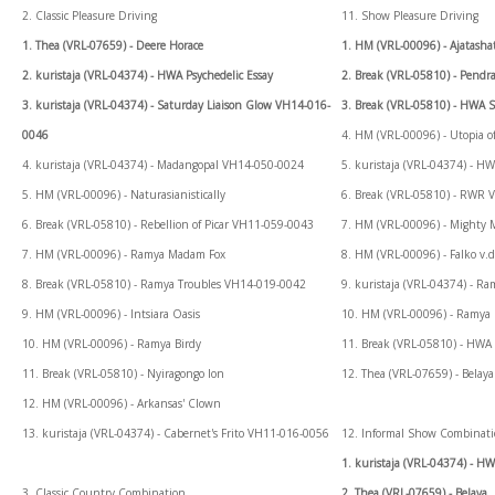
2. Classic Pleasure Driving
11. Show Pleasure Driving
1. Thea (VRL-07659) - Deere Horace
1. HM (VRL-00096) - Ajatasha
2. kuristaja (VRL-04374) - HWA Psychedelic Essay
2. Break (VRL-05810) - Pendr
3. kuristaja (VRL-04374) - Saturday Liaison Glow VH14-016-
3. Break (VRL-05810) - HWA 
0046
4. HM (VRL-00096) - Utopia of
4. kuristaja (VRL-04374) - Madangopal VH14-050-0024
5. kuristaja (VRL-04374) - 
5. HM (VRL-00096) - Naturasianistically
6. Break (VRL-05810) - RWR 
6. Break (VRL-05810) - Rebellion of Picar VH11-059-0043
7. HM (VRL-00096) - Mighty 
7. HM (VRL-00096) - Ramya Madam Fox
8. HM (VRL-00096) - Falko v.
8. Break (VRL-05810) - Ramya Troubles VH14-019-0042
9. kuristaja (VRL-04374) - 
9. HM (VRL-00096) - Intsiara Oasis
10. HM (VRL-00096) - Ramya 
10. HM (VRL-00096) - Ramya Birdy
11. Break (VRL-05810) - HWA
11. Break (VRL-05810) - Nyiragongo Ion
12. Thea (VRL-07659) - Belaya
12. HM (VRL-00096) - Arkansas' Clown
13. kuristaja (VRL-04374) - Cabernet's Frito VH11-016-0056
12. Informal Show Combinat
1. kuristaja (VRL-04374) - 
3. Classic Country Combination
2. Thea (VRL-07659) - Belaya