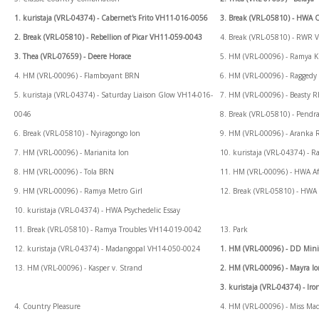
1. kuristaja (VRL-04374) - Cabernet's Frito VH11-016-0056
3. Break (VRL-05810) - HWA 
2. Break (VRL-05810) - Rebellion of Picar VH11-059-0043
4. Break (VRL-05810) - RWR 
3. Thea (VRL-07659) - Deere Horace
5. HM (VRL-00096) - Ramya 
4. HM (VRL-00096) - Flamboyant BRN
6. HM (VRL-00096) - Ragged
5. kuristaja (VRL-04374) - Saturday Liaison Glow VH14-016-
7. HM (VRL-00096) - Beasty 
0046
8. Break (VRL-05810) - Pendr
6. Break (VRL-05810) - Nyiragongo Ion
9. HM (VRL-00096) - Aranka 
7. HM (VRL-00096) - Marianita Ion
10. kuristaja (VRL-04374) -
8. HM (VRL-00096) - Tola BRN
11. HM (VRL-00096) - HWA Af
9. HM (VRL-00096) - Ramya Metro Girl
12. Break (VRL-05810) - HWA
10. kuristaja (VRL-04374) - HWA Psychedelic Essay
11. Break (VRL-05810) - Ramya Troubles VH14-019-0042
13. Park
12. kuristaja (VRL-04374) - Madangopal VH14-050-0024
1. HM (VRL-00096) - DD Min
13. HM (VRL-00096) - Kasper v. Strand
2. HM (VRL-00096) - Mayra I
3. kuristaja (VRL-04374) - 
4. Country Pleasure
4. HM (VRL-00096) - Miss Ma