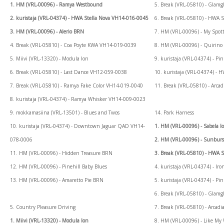
1. HM (VRL-00096) - Ramya Westbound
5. Break (VRL-05810) - Gla
2. kuristaja (VRL-04374) - HWA Stella Nova VH14-016-0045
6. Break (VRL-05810) - HWA
3. HM (VRL-00096) - Alerio BRN
7. HM (VRL-00096) - My Spot
4. Break (VRL-05810) - Coa Poyte KWA VH14-019-0039
8. HM (VRL-00096) - Quirino
5. Miivi (VRL-13320) - Modula Ion
9. kuristaja (VRL-04374) - P
6. Break (VRL-05810) - Last Dance VH12-059-0038
10. kuristaja (VRL-04374) -
7. Break (VRL-05810) - Ramya Fake Color VH14-019-0040
11. Break (VRL-05810) - Arc
8. kuristaja (VRL-04374) - Ramya Whisker VH14-009-0023
9. mokkamasiina (VRL-13501) - Blues and Twos
14. Park Harness
10. kuristaja (VRL-04374) - Downtown Jaguar QAD VH14-
1. HM (VRL-00096) - Sabela I
078-0006
2. HM (VRL-00096) - Sunbur
11. HM (VRL-00096) - Hidden Treasure BRN
3. Break (VRL-05810) - HWA
12. HM (VRL-00096) - Pinehill Baby Blues
4. kuristaja (VRL-04374) - 
13. HM (VRL-00096) - Amaretto Pie BRN
5. kuristaja (VRL-04374) - P
6. Break (VRL-05810) - Gla
5. Country Pleasure Driving
7. Break (VRL-05810) - Arca
1. Miivi (VRL-13320) - Modula Ion
8. HM (VRL-00096) - Like My