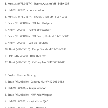
3. kuristaja (VRL-04374) - Ramya Adrastea VH14-059-0051
4. HM (VRL-00096) - Hortelano Ion
5. kuristaja (VRL-04374) - Exquisita Ion VH14-067-0003
6. Break (VRL-05810) - HWA Acid Wolfpack
7. HM (VRL-00096) - Ramya Smokescreen
8. Break (VRL-05810) - HWA Beauty Beats VH14-016-0011
9. HM (VRL-00096) - Call Me Fabulous
10. Break (VRL-05810) - Ramya Takoda VH13-016-0049
11. HM (VRL-00096) - True Blue Non
12. Break (VRL-05810) - Calfuray Nur VH12-003-0483
8. English Pleasure Driving
1. Break (VRL-05810) - Calfuray Nur VH12-003-0483
2. HM (VRL-00096) - Ramya Vexation
3. Break (VRL-05810) - HWA Acid Wolfpack
4. HM (VRL-00096) - Magical Miss QAD
5. HM (VRL-00096) - Farr Flirtalicious