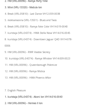
2. HM (VRL-00096) - Ramya Party Time
3. Miivi (VRL-13320) - Modula Ion
4. Break (VRL-05810) - Last Dance VH12-059-0038
5. mokkamasiina (VRL-13501) - Blues and Twos
6. Break (VRL-05810) - Ramya Fake Color VH14-019-0040
7. kuristaja (VRL-04374) - HWA Stella Nova VH14-016-0045
8. kuristaja (VRL-04374) - Downtown Jaguar QAD VH14-078-
0006
9. HM (VRL-00096) - RWR Voodoo Secrecy
10. kuristaja (VRL-04374) - Ramya Whisker VH14-009-0023
11. HM (VRL-00096) - Queenborough Polemize
12. HM (VRL-00096) - Ramya Mistica
13. HM (VRL-00096) - HWA Phoenix Affair
7. English Pleasure
1. kuristaja (VRL-04374) - Akoni Ion VH14-016-0043
2. HM (VRL-00096) - Hermes II Ion