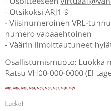
- Osoitteeseen
virtuaali@vah
- Otsikoksi ARJ1-9
- Viisinumeroinen VRL-tunnu
numero vapaaehtoinen
- Väärin ilmoittautuneet hyl
Osallistumismuoto: Luokka nr
Ratsu VH00-000-0000 (EI tage
ARJ1
,
ARJ2
,
ARJ3
,
ARJ4
,
ARJ5
,
ARJ6
,
ARJ7
,
ARJ8
,
ARJ9