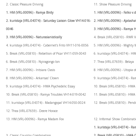
2. Classic Pleasure Driving
11. Show Pleasure Driving
1. HM (VRL-00096) - Ramya Birdy
1. HM (VRL-00096) - Falko v.
2. kuristaja (VRL-04374) - Saturday Liaison Glow VH14-016-
2. HM (VRL-00096) - Ajatasha
0046
3. HM (VRL-00096) - Ramya H
3. HM (VRL-00096) - Naturasianistically
4. Break (VRL-05810) - RWR 
4. kuristaja (VRL-04374) - Cabernet's Frito VH11-016-0056
5. HM (VRL-00096) - Mighty 
5. Break (VRL-05810) - Rebellion of Picar VH11-059-0043
6. kuristaja (VRL-04374) - 
6. Break (VRL-05810) - Nyiragongo Ion
7. Thea (VRL-07659) - Belaya
7. HM (VRL-00096) - Intsiara Oasis
8. HM (VRL-00096) - Utopia of
8. HM (VRL-00096) - Arkansas' Clown
9. kuristaja (VRL-04374) - 
9. kuristaja (VRL-04374) - HWA Psychedelic Essay
10. Break (VRL-05810) - HWA
10. Break (VRL-05810) - Ramya Troubles VH14-019-0042
11. Break (VRL-05810) - HWA
11. kuristaja (VRL-04374) - Madangopal VH14-050-0024
12. Break (VRL-05810) - Pend
12. Thea (VRL-07659) - Deere Horace
13. HM (VRL-00096) - Ramya Madam Fox
12. Informal Show Combinat
1. kuristaja (VRL-04374) - 
3. Classic Country Combination
2. Break (VRL-05810) - HWA 