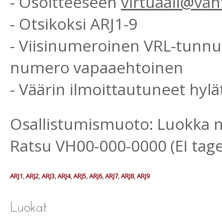
- Osoitteeseen
virtuaali@vah
- Otsikoksi ARJ1-9
- Viisinumeroinen VRL-tunnu
numero vapaaehtoinen
- Väärin ilmoittautuneet hyl
Osallistumismuoto: Luokka nr
Ratsu VH00-000-0000 (EI tage
ARJ1
,
ARJ2
,
ARJ3
,
ARJ4
,
ARJ5
,
ARJ6
,
ARJ7
,
ARJ8
,
ARJ9