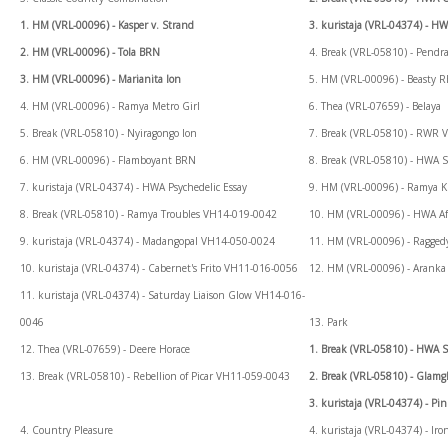
1. HM (VRL-00096) - Kasper v. Strand
3. kuristaja (VRL-04374) - 
2. HM (VRL-00096) - Tola BRN
4. Break (VRL-05810) - Pendr
3. HM (VRL-00096) - Marianita Ion
5. HM (VRL-00096) - Beasty 
4. HM (VRL-00096) - Ramya Metro Girl
6. Thea (VRL-07659) - Belaya
5. Break (VRL-05810) - Nyiragongo Ion
7. Break (VRL-05810) - RWR 
6. HM (VRL-00096) - Flamboyant BRN
8. Break (VRL-05810) - HWA 
7. kuristaja (VRL-04374) - HWA Psychedelic Essay
9. HM (VRL-00096) - Ramya 
8. Break (VRL-05810) - Ramya Troubles VH14-019-0042
10. HM (VRL-00096) - HWA Af
9. kuristaja (VRL-04374) - Madangopal VH14-050-0024
11. HM (VRL-00096) - Ragge
10. kuristaja (VRL-04374) - Cabernet's Frito VH11-016-0056
12. HM (VRL-00096) - Arank
11. kuristaja (VRL-04374) - Saturday Liaison Glow VH14-016-
0046
13. Park
12. Thea (VRL-07659) - Deere Horace
1. Break (VRL-05810) - HWA
13. Break (VRL-05810) - Rebellion of Picar VH11-059-0043
2. Break (VRL-05810) - Gla
3. kuristaja (VRL-04374) - P
4. Country Pleasure
4. kuristaja (VRL-04374) - 