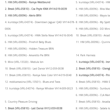
1. HM (VRL-00096) - Ramya Westbound
5. kuristaja (VRL-04374) - 
2. Break (VRL-05810) - Coa Poyte KWA VH14-019-0039
6. HM (VRL-00096) - Miss Ma
3. HM (VRL-00096) - Alerio BRN
7. HM (VRL-00096) - Mayra I
4. kuristaja (VRL-04374) - Downtown Jaguar QAD VH14-078-
8. HM (VRL-00096) - My Spot
0006
9. HM (VRL-00096) - DD Min
5. kuristaja (VRL-04374) - HWA Stella Nova VH14-016-0045
10. Break (VRL-05810) - Arc
6. HM (VRL-00096) - Pinehill Baby Blues
11. HM (VRL-00096) - Quirin
7. HM (VRL-00096) - Hidden Treasure BRN
8. HM (VRL-00096) - Amaretto Pie BRN
14. Park Harness
9. Miivi (VRL-13320) - Modula Ion
1. kuristaja (VRL-04374) - 
10. Break (VRL-05810) - Last Dance VH12-059-0038
2. Break (VRL-05810) - Gla
11. Break (VRL-05810) - Ramya Fake Color VH14-019-0040
3. kuristaja (VRL-04374) - P
12. mokkamasiina (VRL-13501) - Blues and Twos
4. Break (VRL-05810) - HWA
13. kuristaja (VRL-04374) - Ramya Whisker VH14-009-0023
5. HM (VRL-00096) - Sunbur
6. HM (VRL-00096) - CLA Mar
5. Country Pleasure Driving
7. Break (VRL-05810) - Arca
1. Break (VRL-05810) - Last Dance VH12-059-0038
8. HM (VRL-00096) - Sabela I