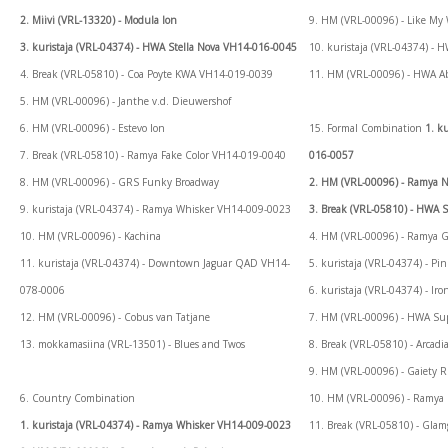
2. Miivi (VRL-13320) - Modula Ion
9. HM (VRL-00096) - Like My
3. kuristaja (VRL-04374) - HWA Stella Nova VH14-016-0045
10. kuristaja (VRL-04374) -
4. Break (VRL-05810) - Coa Poyte KWA VH14-019-0039
11. HM (VRL-00096) - HWA Abs
5. HM (VRL-00096) - Janthe v.d. Dieuwershof
6. HM (VRL-00096) - Estevo Ion
15. Formal Combination
1. k
7. Break (VRL-05810) - Ramya Fake Color VH14-019-0040
016-0057
8. HM (VRL-00096) - GRS Funky Broadway
2. HM (VRL-00096) - Ramya 
9. kuristaja (VRL-04374) - Ramya Whisker VH14-009-0023
3. Break (VRL-05810) - HWA
10. HM (VRL-00096) - Kachina
4. HM (VRL-00096) - Ramya G
11. kuristaja (VRL-04374) - Downtown Jaguar QAD VH14-
5. kuristaja (VRL-04374) - P
078-0006
6. kuristaja (VRL-04374) - 
12. HM (VRL-00096) - Cobus van Tatjane
7. HM (VRL-00096) - HWA Sup
13. mokkamasiina (VRL-13501) - Blues and Twos
8. Break (VRL-05810) - Arca
9. HM (VRL-00096) - Gaiety 
6. Country Combination
10. HM (VRL-00096) - Ramya 
1. kuristaja (VRL-04374) - Ramya Whisker VH14-009-0023
11. Break (VRL-05810) - Gl