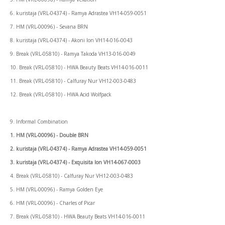
6. kuristaja (VRL-04374) - Ramya Adrastea VH14-059-0051
7. HM (VRL-00096) - Sevana BRN
8. kuristaja (VRL-04374) - Akoni Ion VH14-016-0043
9. Break (VRL-05810) - Ramya Takoda VH13-016-0049
10. Break (VRL-05810) - HWA Beauty Beats VH14-016-0011
11. Break (VRL-05810) - Calfuray Nur VH12-003-0483
12. Break (VRL-05810) - HWA Acid Wolfpack
9. Informal Combination
1. HM (VRL-00096) - Double BRN
2. kuristaja (VRL-04374) - Ramya Adrastea VH14-059-0051
3. kuristaja (VRL-04374) - Exquisita Ion VH14-067-0003
4. Break (VRL-05810) - Calfuray Nur VH12-003-0483
5. HM (VRL-00096) - Ramya Golden Eye
6. HM (VRL-00096) - Charles of Picar
7. Break (VRL-05810) - HWA Beauty Beats VH14-016-0011