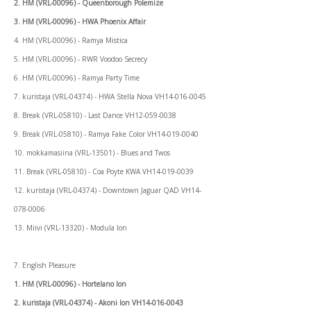
2. HM (VRL-00096) - Queenborough Polemize
3. HM (VRL-00096) - HWA Phoenix Affair
4. HM (VRL-00096) - Ramya Mistica
5. HM (VRL-00096) - RWR Voodoo Secrecy
6. HM (VRL-00096) - Ramya Party Time
7. kuristaja (VRL-04374) - HWA Stella Nova VH14-016-0045
8. Break (VRL-05810) - Last Dance VH12-059-0038
9. Break (VRL-05810) - Ramya Fake Color VH14-019-0040
10. mokkamasiina (VRL-13501) - Blues and Twos
11. Break (VRL-05810) - Coa Poyte KWA VH14-019-0039
12. kuristaja (VRL-04374) - Downtown Jaguar QAD VH14-
078-0006
13. Miivi (VRL-13320) - Modula Ion
7. English Pleasure
1. HM (VRL-00096) - Hortelano Ion
2. kuristaja (VRL-04374) - Akoni Ion VH14-016-0043