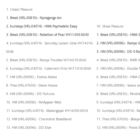
1. Classic Pleasure
1. Break (VRL-05810) - Nyiragongo Ion
2. kuristaja (VRL-04374) - HWA Psychedelic Essay
10. Show Pleasure
3. Break (VRL-05810) - Rebellion of Picar VH11-059-0043
1. Break (VRL-05810) - HWA 
4. kuristaja (VRL-04374) - Saturday Liaison Glow VH14-016-
2. HM (VRL-00096) - Ramya 
0046
3. HM (VRL-00096) - DD X-Ra
5. Break (VRL-05810) - Ramya Troubles VH14-019-0042
4. Break (VRL-05810) - RWR 
6. kuristaja (VRL-04374) - Cabernet's Frito VH11-016-0056
5. HM (VRL-00096) - Double 
7. HM (VRL-00096) - Exotica Alaska
6. Break (VRL-05810) - HWA 
8. Thea (VRL-07659) - Deere Horace
7. HM (VRL-00096) - Salara Le
9. HM (VRL-00096) - DD Fortuna
8. Break (VRL-05810) - Pendr
10. HM (VRL-00096) - Re!Appear West
9. kuristaja (VRL-04374) - 
11. kuristaja (VRL-04374) - Madangopal VH14-050-0024
10. kuristaja (VRL-04374) -
12. HM (VRL-00096) - Charmshot Broadband
11. Thea (VRL-07659) - Belaya
13. HM (VRL-00096) - DD Elsie
12. HM (VRL-00096) - Praxis 