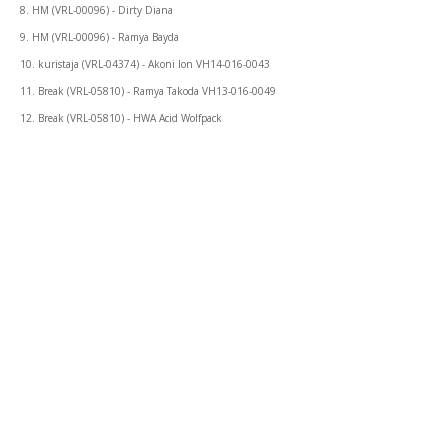
8. HM (VRL-00096) - Dirty Diana
9. HM (VRL-00096) - Ramya Bayda
10. kuristaja (VRL-04374) - Akoni Ion VH14-016-0043
11. Break (VRL-05810) - Ramya Takoda VH13-016-0049
12. Break (VRL-05810) - HWA Acid Wolfpack