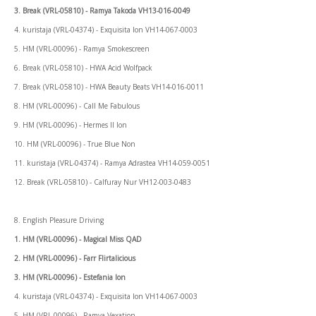
3. Break (VRL-05810) - Ramya Takoda VH13-016-0049
4. kuristaja (VRL-04374) - Exquisita Ion VH14-067-0003
5. HM (VRL-00096) - Ramya Smokescreen
6. Break (VRL-05810) - HWA Acid Wolfpack
7. Break (VRL-05810) - HWA Beauty Beats VH14-016-0011
8. HM (VRL-00096) - Call Me Fabulous
9. HM (VRL-00096) - Hermes II Ion
10. HM (VRL-00096) - True Blue Non
11. kuristaja (VRL-04374) - Ramya Adrastea VH14-059-0051
12. Break (VRL-05810) - Calfuray Nur VH12-003-0483
8. English Pleasure Driving
1. HM (VRL-00096) - Magical Miss QAD
2. HM (VRL-00096) - Farr Flirtalicious
3. HM (VRL-00096) - Estefania Ion
4. kuristaja (VRL-04374) - Exquisita Ion VH14-067-0003
5. HM (VRL-00096) - Ramya Vexation